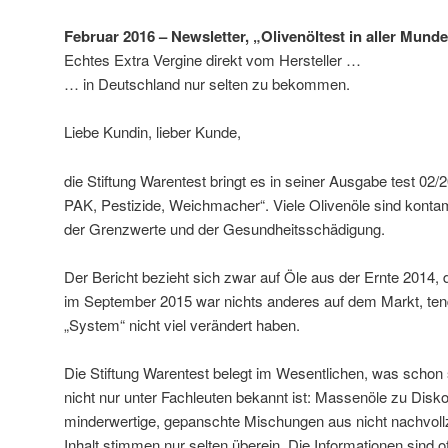
Februar 2016 – Newsletter, „Olivenöltest in aller Mund
Echtes Extra Vergine direkt vom Hersteller …
… in Deutschland nur selten zu bekommen.
Liebe Kundin, lieber Kunde,
die Stiftung Warentest bringt es in seiner Ausgabe test 02/2
PAK, Pestizide, Weichmacher“. Viele Olivenöle sind kontam
der Grenzwerte und der Gesundheitsschädigung.
Der Bericht bezieht sich zwar auf Öle aus der Ernte 2014,
im September 2015 war nichts anderes auf dem Markt, tend
„System“ nicht viel verändert haben.
Die Stiftung Warentest belegt im Wesentlichen, was schon 
nicht nur unter Fachleuten bekannt ist: Massenöle zu Disko
minderwertige, gepanschte Mischungen aus nicht nachvollz
Inhalt stimmen nur selten überein. Die Informationen sind of