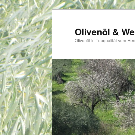
Zum
primären
Inhalt
Olivenöl & We
springen
Olivenöl in Topqualität vom Her