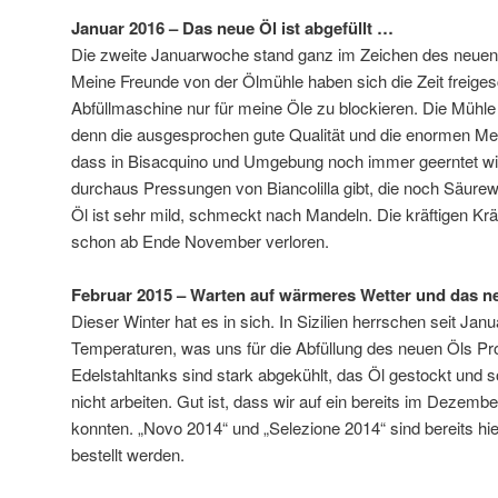
Januar 2016 – Das neue Öl ist abgefüllt …
Die zweite Januarwoche stand ganz im Zeichen des neuen 
Meine Freunde von der Ölmühle haben sich die Zeit freiges
Abfüllmaschine nur für meine Öle zu blockieren. Die Mühle 
denn die ausgesprochen gute Qualität und die enormen Me
dass in Bisacquino und Umgebung noch immer geerntet wird
durchaus Pressungen von Biancolilla gibt, die noch Säure
Öl ist sehr mild, schmeckt nach Mandeln. Die kräftigen Krä
schon ab Ende November verloren.
Februar 2015 – Warten auf wärmeres Wetter und das n
Dieser Winter hat es in sich. In Sizilien herrschen seit Jan
Temperaturen, was uns für die Abfüllung des neuen Öls Pro
Edelstahltanks sind stark abgekühlt, das Öl gestockt und 
nicht arbeiten. Gut ist, dass wir auf ein bereits im Dezemb
konnten. „Novo 2014“ und „Selezione 2014“ sind bereits hi
bestellt werden.