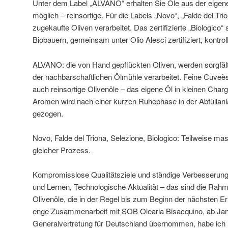
Unter dem Label „ALVANO“ erhalten Sie Öle aus der eige
möglich – reinsortige. Für die Labels „Novo“, „Falde del Tr
zugekaufte Oliven verarbeitet. Das zertifizierte „Biologico“
Biobauern, gemeinsam unter Olio Alesci zertifiziert, kontroll
ALVANO: die von Hand gepflückten Oliven, werden sorgfält
der nachbarschaftlichen Ölmühle verarbeitet. Feine Cuve
auch reinsortige Olivenöle – das eigene Öl in kleinen Char
Aromen wird nach einer kurzen Ruhephase in der Abfüllanl
gezogen.
Novo, Falde del Triona, Selezione, Biologico: Teilweise mas
gleicher Prozess.
Kompromisslose Qualitätsziele und ständige Verbesserun
und Lernen, Technologische Aktualität – das sind die Rah
Olivenöle, die in der Regel bis zum Beginn der nächsten Er
enge Zusammenarbeit mit SOB Olearia Bisacquino, ab Jan
Generalvertretung für Deutschland übernommen, habe ich Ei