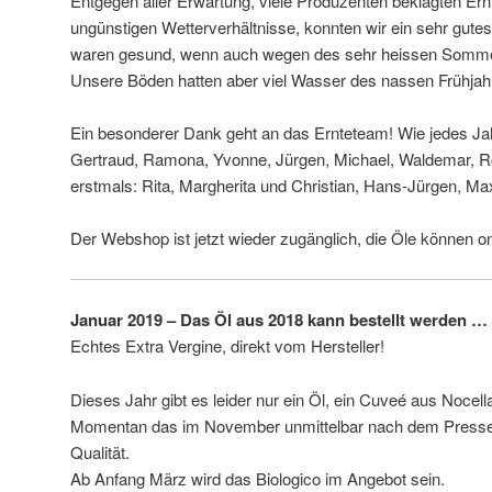
Entgegen aller Erwartung, viele Produzenten beklagten Ern
ungünstigen Wetterverhältnisse, konnten wir ein sehr gutes
waren gesund, wenn auch wegen des sehr heissen Sommers
Unsere Böden hatten aber viel Wasser des nassen Frühjahr
Ein besonderer Dank geht an das Ernteteam! Wie jedes Ja
Gertraud, Ramona, Yvonne, Jürgen, Michael, Waldemar, R
erstmals: Rita, Margherita und Christian, Hans-Jürgen, Max
Der Webshop ist jetzt wieder zugänglich, die Öle können on
Januar 2019 – Das Öl aus 2018 kann bestellt werden …
Echtes Extra Vergine, direkt vom Hersteller!
Dieses Jahr gibt es leider nur ein Öl, ein Cuveé aus Nocella
Momentan das im November unmittelbar nach dem Pressen
Qualität.
Ab Anfang März wird das Biologico im Angebot sein.