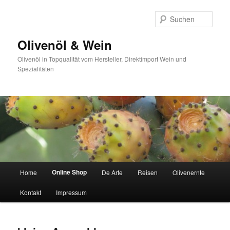
Zum
primären
Such
Inhalt
springen
Olivenöl & Wein
Olivenöl in Topqualität vom Hersteller, Direktimport Wein und
Spezialitäten
Hauptmenü
Online Shop
Home
De Arte
Reisen
Olivenernte
Kontakt
Impressum